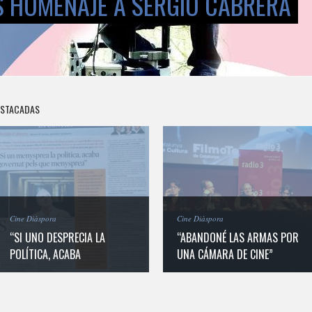
 HOMENAJE A SERGIO CABRERA
ESTACADAS
Cine Diàspora
Cine Diàspora
“SI UNO DESPRECIA LA
“ABANDONÉ LAS ARMAS POR
POLÍTICA, ACABA
UNA CÁMARA DE CINE”
GOBERNADO POR LOS QUE
DESPRECIA”