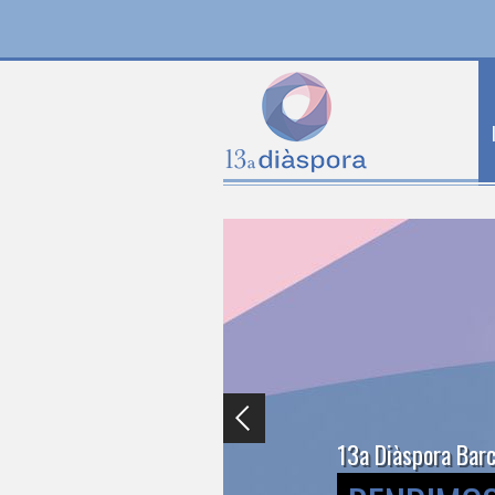
13a Diàspora Bar